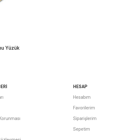
onu Yüzük
ERI
HESAP
rı
Hesabım
Favorilerim
n Korunması
Siparişlerim
Sepetim
 Sözleşmesi