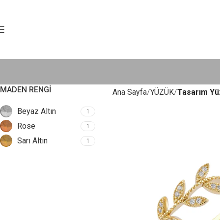
MADEN RENGI
Ana Sayfa
YÜZÜK
Tasarım Yü
Beyaz Altın
1
Rose
1
Sarı Altın
1