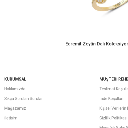
Edremit Zeytin Dalı Koleksiy
KURUMSAL
MÜŞTERI REHB
Hakkımızda
Teslimat Koşulla
Sıkça Sorulan Sorular
İade Koşulları
Mağazamız
Kişisel Verileri
İletişim
Gizlilik Politikası
Mesafeli Satış