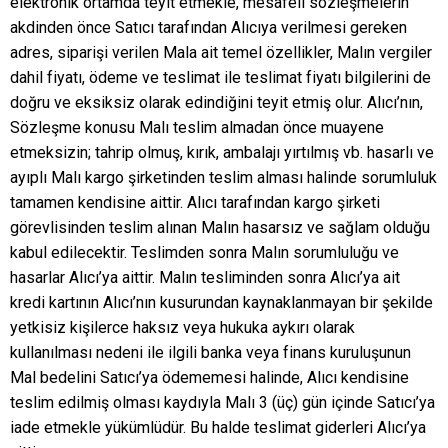
elektronik ortamda teyit etmekle, mesafeli sözleşmelerin
akdinden önce Satıcı tarafından Alıcıya verilmesi gereken
adres, siparişi verilen Mala ait temel özellikler, Malın vergiler
dahil fiyatı, ödeme ve teslimat ile teslimat fiyatı bilgilerini de
doğru ve eksiksiz olarak edindiğini teyit etmiş olur. Alıcı’nın,
Sözleşme konusu Malı teslim almadan önce muayene
etmeksizin; tahrip olmuş, kırık, ambalajı yırtılmış vb. hasarlı ve
ayıplı Malı kargo şirketinden teslim alması halinde sorumluluk
tamamen kendisine aittir. Alıcı tarafından kargo şirketi
görevlisinden teslim alınan Malın hasarsız ve sağlam olduğu
kabul edilecektir. Teslimden sonra Malın sorumluluğu ve
hasarlar Alıcı’ya aittir. Malın tesliminden sonra Alıcı’ya ait
kredi kartının Alıcı’nın kusurundan kaynaklanmayan bir şekilde
yetkisiz kişilerce haksız veya hukuka aykırı olarak
kullanılması nedeni ile ilgili banka veya finans kuruluşunun
Mal bedelini Satıcı’ya ödememesi halinde, Alıcı kendisine
teslim edilmiş olması kaydıyla Malı 3 (üç) gün içinde Satıcı’ya
iade etmekle yükümlüdür. Bu halde teslimat giderleri Alıcı’ya