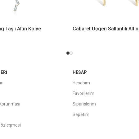
g Taşlı Altın Kolye
Cabaret Üçgen Sallantılı Altı
ERI
HESAP
rı
Hesabım
Favorilerim
n Korunması
Siparişlerim
Sepetim
 Sözleşmesi