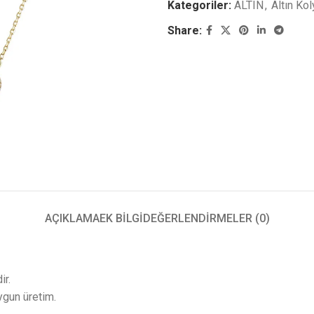
Kategoriler:
ALTIN
,
Altın Ko
Share:
AÇIKLAMA
EK BILGI
DEĞERLENDIRMELER (0)
ir.
ygun üretim.