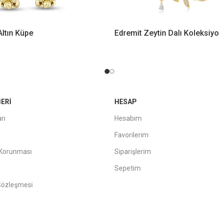
Altın Küpe
Edremit Zeytin Dalı Koleksiy
ERI
HESAP
rı
Hesabım
Favorilerim
n Korunması
Siparişlerim
Sepetim
 Sözleşmesi